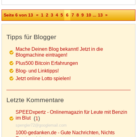
Seite 6 von 13
«
1
2
3
4
5
6
7
8
9
10
...
13
»
Tipps für Blogger
Mache Deinen Blog bekannt! Jetzt in die
Blogmachine eintragen!
Plus500 Bitcoin Erfahrungen
Blog- und Linktipps!
Jetzt online Lotto spielen!
Letzte Kommentare
SPEEDxpertz - Onlinemagazin für Leute mit Benzin
im Blut
(
)
1
spengler72@googlemail.com
1000-gedanken.de - Gute Nachrichten, Nichts